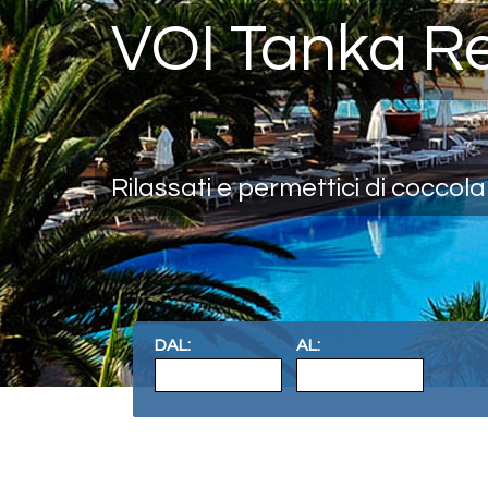
VOI Tanka Re
Rilassati e permettici di coccolar
DAL:
AL: