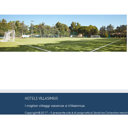
HOTELS VILLASIMIUS
I migliori villaggi vacanze a Villasimius
Copyright © 2017 – Il presente sito è di proprietà di Sardinia Collection marchi
Via Baylle 128 – 09122 Cagliari. P.I. 02542010927