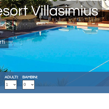
sort Villasimius
ti
ADULTI:
BAMBINI: