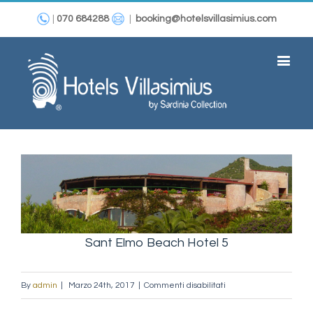
|
070 684288
|
booking@hotelsvillasimius.com
View
Larger
Image
Sant Elmo Beach Hotel 5
su
By
admin
|
Marzo 24th, 2017
|
Commenti disabilitati
Sant