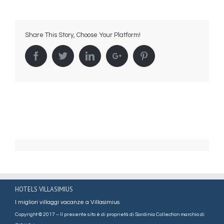
Elmo
Beach
Hotel
Share This Story, Choose Your Platform!
5
Facebook
Twitter
Linkedin
Google+
Pinterest
HOTELS VILLASIMIUS
I migliori villaggi vacanze a Villasimius
Copyright © 2017 – Il presente sito è di proprietà di Sardinia Collection marchio di