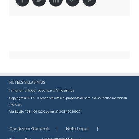
HOTELS VILLASIMIUS
I migliori villaggi vacanze a Villasimius
Copyright © 2017 – Il presente sito è di proprietà di Sardinia Collection marchio di
PICK Srl.
Via Baylle 128 – 09122 Cagliari. P.I. 02542010927
Condizioni Generali
Note Legali