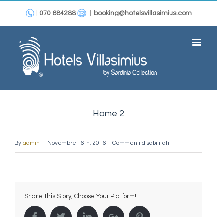
|
070 684288
|
booking@hotelsvillasimius.com
Home 2
su
By
admin
|
Novembre 16th, 2016
|
Commenti disabilitati
Home
2
Share This Story, Choose Your Platform!
Facebook
Twitter
Linkedin
Google+
Pinterest