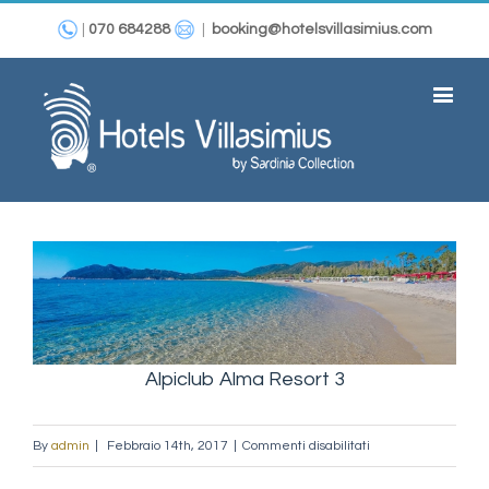
|
070 684288
|
booking@hotelsvillasimius.com
View
Larger
Image
Alpiclub Alma Resort 3
su
By
admin
|
Febbraio 14th, 2017
|
Commenti disabilitati
Alpiclub