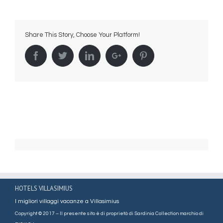
Alma
Resort
3
Share This Story, Choose Your Platform!
Facebook
Twitter
Linkedin
Google+
Pinterest
HOTELS VILLASIMIUS
I migliori villaggi vacanze a Villasimius
Copyright © 2017 – Il presente sito è di proprietà di Sardinia Collection marchio di